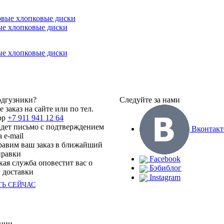
е хлопковые диски
е хлопковые диски
одгузники?
Следуйте за нами
 заказ на сайте или по тел.
pp
+7 911 941 12 64
дет письмо с подтверждением
Вконтакт
а e-mail
авим ваш заказ в ближайший
правки
Facebook
кая служба оповестит вас о
Бэбиблог
 доставки
Instagram
ТЬ СЕЙЧАС
кции