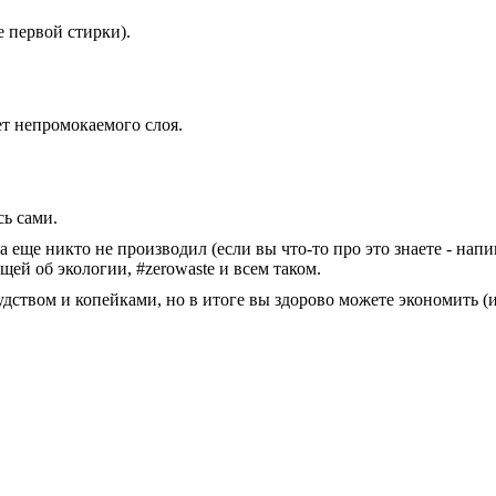
е первой стирки).
ет непромокаемого слоя.
сь сами.
ще никто не производил (если вы что-то про это знаете - напиши
ей об экологии, #zerowaste и всем таком.
нудством и копейками, но в итоге вы здорово можете экономить 