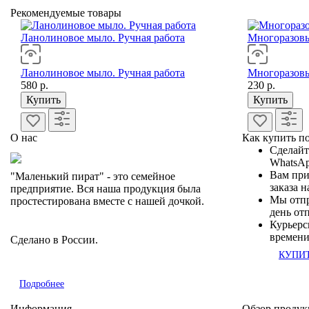
Рекомендуемые товары
Ланолиновое мыло. Ручная работа
Многоразовы
Ланолиновое мыло. Ручная работа
Многоразовы
580 р.
230 р.
Купить
Купить
О нас
Как купить п
Сделайте
WhatsA
Вам при
"Маленький пират" - это семейное
заказа н
предприятие. Вся наша продукция была
Мы отпр
простестирована вместе с нашей дочкой.
день от
Курьерс
времени
Сделано в России.
КУПИ
Подробнее
Информация
Обзор проду