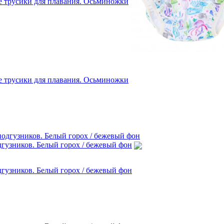
 трусики для плавания. Осьминожки
 трусики для плавания. Осьминожки
дгузников. Белый горох / бежевый фон
дгузников. Белый горох / бежевый фон