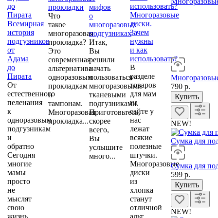
Многоразовые
прокладки
мифов
Многоразовые
Что
о
Всемирная
диски.
такое
многоразовых
история
Зачем
многоразовая
подгузниках
подгузников
нужны
прокладка?
Итак,
от
и как
Это
Вы
Адама
использовать?
современная
решили
до
В
альтернатива
начать
Пирата
разделе
одноразовым
пользоваться
Многоразовые
От
товаров
прокладкам
многоразовыми
790 р.
естественного
для мам
и
тканевыми
Купить
пеленания
на
тампонам.
подгузниками.
к
сайте у
Многоразовая
Приготовьтесь,
одноразовым
нас
прокладка...
скорее
NEW!
подгузникам
лежат
всего,
и
всякие
Вы
Сумка для по
обратно
полезные
услышите
Сегодня
штучки.
много...
многие
Многоразовые
Сумка для по
мамы
диски
599 р.
просто
из
Купить
не
хлопка
мыслят
станут
свою
отличной
NEW!
жизнь
альт...